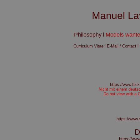
Manuel La
Philosophy
l
Models wante
l
Curriculum Vitae
l
E-Mail / Contact
https://www.fli
Nicht mit einem deuts
Do not view with a 
https://www.
D
https://ww